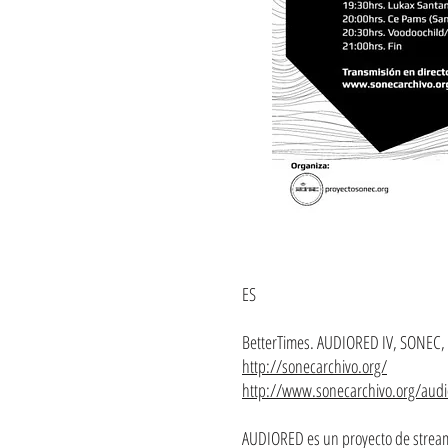
ES
BetterTimes. AUDIORED IV, SONEC,
http://sonecarchivo.org/
http://www.sonecarchivo.org/audi
AUDIORED es un proyecto de stream