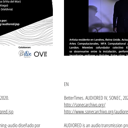
EN
 2020.
BetterTimes. AUDIORED IV, SONEC, 20
http://sonecarchivo.org/
ored.jsp
http://www.sonecarchivo.org/audiore
ing-audio diseñado por
AUDIORED is an audio transmission pr