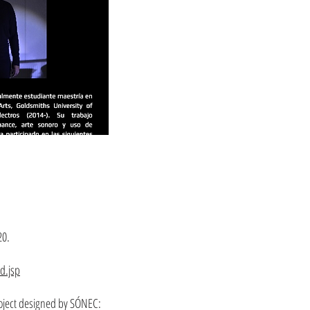
20.
d.jsp
oject designed by SÓNEC: