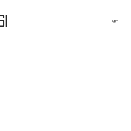
si
ART